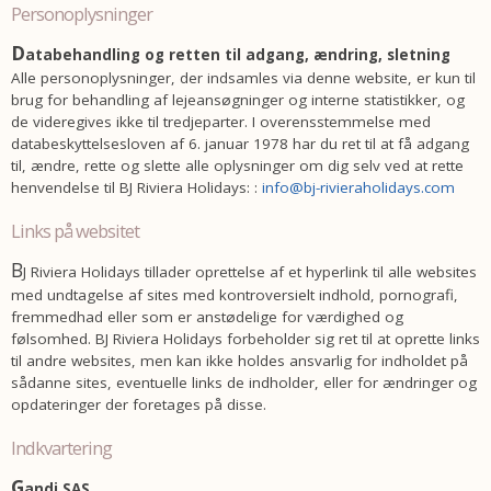
personoplysninger
D
atabehandling og retten til adgang, ændring, sletning
Alle personoplysninger, der indsamles via denne website, er kun til
brug for behandling af lejeansøgninger og interne statistikker, og
de videregives ikke til tredjeparter. I overensstemmelse med
databeskyttelsesloven af 6. januar 1978 har du ret til at få adgang
til, ændre, rette og slette alle oplysninger om dig selv ved at rette
henvendelse til BJ Riviera Holidays: :
info@bj-rivieraholidays.com
Links på websitet
B
J Riviera Holidays tillader oprettelse af et hyperlink til alle websites
med undtagelse af sites med kontroversielt indhold, pornografi,
fremmedhad eller som er anstødelige for værdighed og
følsomhed. BJ Riviera Holidays forbeholder sig ret til at oprette links
til andre websites, men kan ikke holdes ansvarlig for indholdet på
sådanne sites, eventuelle links de indholder, eller for ændringer og
opdateringer der ​​foretages på disse.
Indkvartering
G
andi SAS