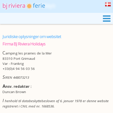
BJ RIVIERA
VORES MOBILE HOMES
Juridiske oplysninger om websitet
PRAIRIES DE LA MER
Firma BJ Riviera Holidays
C
amping les prairies de la Mer
SYDFRANKRIG
83310 Port Grimaud
Var - Frankrig
BOOKING
+33(0)4 94 56 03 56
S
IREN 448073213
A
nsv. redaktør :
Duncan Brown
I
henhold til databeskyttelsesloven af 6. januar 1978 er denne website
registreret i CNIL med nr. 1668536.