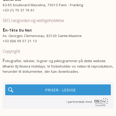
63-65 boulevard Masséna, 75013 Paris - Frankrig
+33 (1) 70 37 76 61
SEO, rangorden og vedligeholdelse
E
n-Tête Du Net
Av. Georges Clemenceau, 83120 Sainte-Maxime
+33 (0)6 09 57 21 13
copyright
F
otografier, tekster, logoer og piktogrammer på dette website
tilhører BJ Riviera Holidays. Vi forbeholder os retten til reproduktion,
herunder til dokumenter, der kan downloades.
PRISER - LEDIGE
i partnerskab med