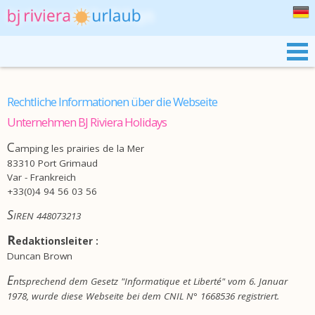
BJ RIVIERA
UNSERE MOBILHEIME
Rechtliche Informationen über die Webseite
PRAIRIES DE LA MER
Unternehmen BJ Riviera Holidays
C
amping les prairies de la Mer
SÜDFRANKREICH
83310 Port Grimaud
Var - Frankreich
BUCHUNG
+33(0)4 94 56 03 56
S
IREN 448073213
R
edaktionsleiter :
Duncan Brown
E
ntsprechend dem Gesetz "Informatique et Liberté" vom 6. Januar
1978, wurde diese Webseite bei dem CNIL N° 1668536 registriert.