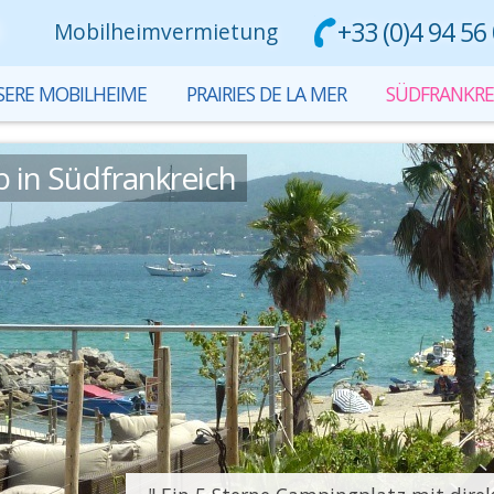
+33 (0)4 94 56
Mobilheimvermietung
ERE MOBILHEIME
PRAIRIES DE LA MER
SÜDFRANKRE
b in Südfrankreich