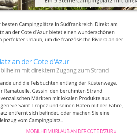
" Ein 5 Sterne Campingplatz mit dire
er besten Campingplätze in Südfrankreich. Direkt am
tz an der Cote d'Azur bietet einen wunderschönen
n perfekter Urlaub, um die französische Riviera an der
atz an der Cote d'Azur
obilheim mit direktem Zugang zum Strand
rände und die Felsbuchten entlang der Küstenwege,
er Ramatuelle, Gassin, den berühmten Strand
ovenzalischen Märkten mit lokalen Produkte aus
igen Sie Saint Tropez und seinen Hafen mit der Fähre,
tz entfernt sich befindet, oder machen Sie eine
leinzug vom Campingplatz...
MOBILHEIMURLAUB AN DER COTE D'ZUR