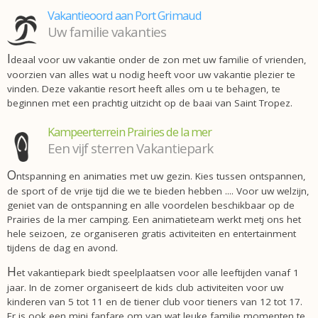
Vakantieoord aan Port Grimaud
uw familie vakanties
I
deaal voor uw vakantie onder de zon met uw familie of vrienden,
voorzien van alles wat u nodig heeft voor uw vakantie plezier te
vinden. Deze vakantie resort heeft alles om u te behagen, te
beginnen met een prachtig uitzicht op de baai van Saint Tropez.
Kampeerterrein Prairies de la mer
een vijf sterren Vakantiepark
O
ntspanning en animaties met uw gezin. Kies tussen ontspannen,
de sport of de vrije tijd die we te bieden hebben .... Voor uw welzijn,
geniet van de ontspanning en alle voordelen beschikbaar op de
Prairies de la mer camping. Een animatieteam werkt metj ons het
hele seizoen, ze organiseren gratis activiteiten en entertainment
tijdens de dag en avond.
H
et vakantiepark biedt speelplaatsen voor alle leeftijden vanaf 1
jaar. In de zomer organiseert de kids club activiteiten voor uw
kinderen van 5 tot 11 en de tiener club voor tieners van 12 tot 17.
Er is ook een mini fanfare om van wat leuke familie momenten te