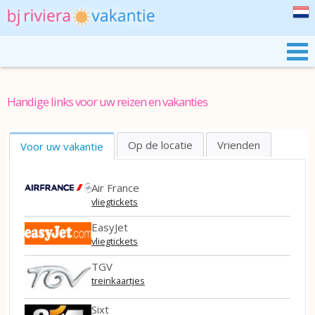
BJ RIVIERA
ONZE STACARAVANS
Handige links voor uw reizen en vakanties
PRAIRIES DE LA MER
op de locatie
vrienden
Voor uw vakantie
HET ZUIDEN VAN FRANKRIJK
RESERVEREN
Air France
vliegtickets
EasyJet
vliegtickets
TGV
treinkaartjes
Sixt