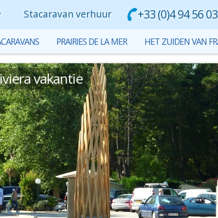
+33 (0)4 94 56 03
Stacaravan verhuur
ACARAVANS
PRAIRIES DE LA MER
HET ZUIDEN VAN FR
iviera vakantie