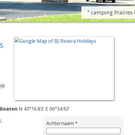
" camping Prairies 
ijk
dinaten
N 43°16.83' E 06°34.92'
k
Achternaam *