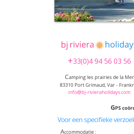
+
33(0)4 94 56 03 56
C
amping les prairies de la Mer
83310 Port Grimaud, Var - Frankr
info@bj-rivieraholidays.com
G
PS coör
Voor een specifieke verzoe
A
Ccommodatie :